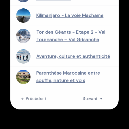
Kilimanjaro - La voie Machame
Tor des Géants - Etape 2 - Val
Tournanche – Val Grisanche
Aventure, culture et authenticité
Parenthèse Marocaine entre
souffle, nature et voix
Précédent
Suivant