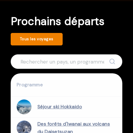
Prochains départs
Tous les voyages
Programme
Séjour ski Hokkaido
Des forêts d'Iwanai aux volcans
du Daisetsuzan