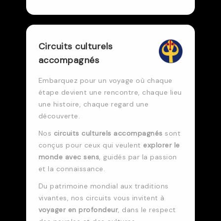
Circuits culturels
accompagnés
Embarquez pour un voyage où chaque
étape devient une rencontre, chaque lieu
une histoire, chaque regard une
découverte.
Nos
circuits culturels accompagnés
sont
conçus pour ceux qui veulent
explorer le
monde avec sens
, guidés par la passion
et la connaissance.
Du patrimoine mondial aux traditions
vivantes, nos circuits vous invitent à
voyager en profondeur
, dans le respect