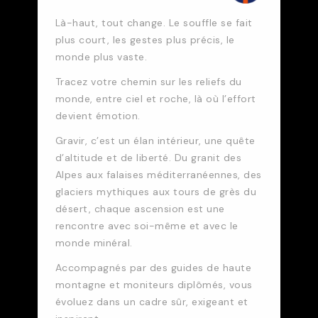
Là-haut, tout change. Le souffle se fait
plus court, les gestes plus précis, le
monde plus vaste.
Tracez votre chemin sur les reliefs du
monde, entre ciel et roche, là où l’effort
devient émotion.
Gravir, c’est un élan intérieur, une quête
d’altitude et de liberté. Du granit des
Alpes aux falaises méditerranéennes, des
glaciers mythiques aux tours de grès du
désert, chaque ascension est une
rencontre avec soi-même et avec le
monde minéral.
Accompagnés par des guides de haute
montagne et moniteurs diplômés, vous
évoluez dans un cadre sûr, exigeant et