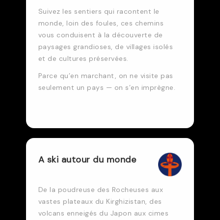
Suivez les sentiers qui racontent le
monde, loin des foules, ces chemins
vous conduisent à la découverte de
paysages grandioses, de villages isolés
et de cultures préservées.
Parce qu’en marchant, on ne visite pas
seulement un pays — on s’en imprègne.
A ski autour du monde
De la poudreuse des Rocheuses aux
vastes plateaux du Kirghizistan, des
volcans enneigés du Japon aux cimes