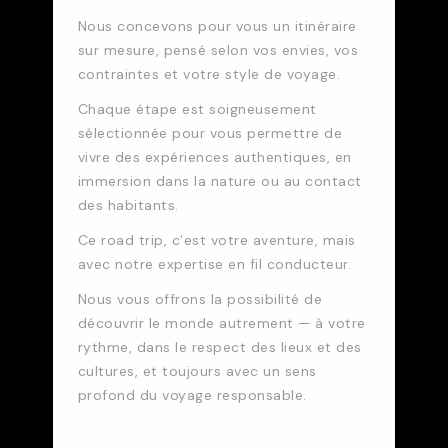
Nous concevons pour vous un itinéraire
sur mesure, pensé selon vos envies, vos
contraintes et votre style de voyage.
Chaque étape est soigneusement
sélectionnée pour vous permettre de
vivre des expériences authentiques, en
immersion dans la nature ou au contact
des habitants.
Ce road trip, c’est votre aventure, mais
avec notre expertise en fil conducteur.
Nous vous offrons la possibilité de
découvrir le monde autrement — à votre
rythme, dans le respect des lieux et des
cultures, et toujours avec un sens
profond du voyage responsable.